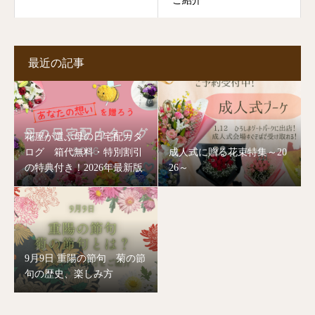
ご紹介
最近の記事
花屋が選ぶ母の日宅配カタ
ログ 箱代無料・特別割引
成人式に贈る花束特集～20
の特典付き！2026年最新版
26～
9月9日 重陽の節句 菊の節
句の歴史、楽しみ方