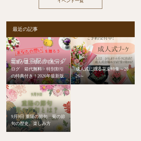
イベント一覧
最近の記事
花屋が選ぶ母の日宅配カタ
ログ 箱代無料・特別割引
成人式に贈る花束特集～20
の特典付き！2026年最新版
26～
9月9日 重陽の節句 菊の節
句の歴史、楽しみ方