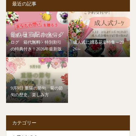
最近の記事
花屋が選ぶ母の日宅配カタ
ログ 箱代無料・特別割引
成人式に贈る花束特集～20
の特典付き！2026年最新版
26～
9月9日 重陽の節句 菊の節
句の歴史、楽しみ方
カテゴリー