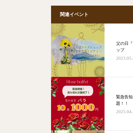
関連イベント
父の日『
ップ
2023.05
緊急告知
題！！
2025.04