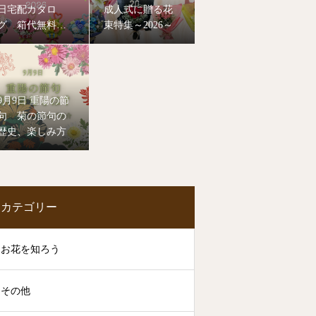
日宅配カタロ
成人式に贈る花
グ 箱代無料・
束特集～2026～
特別割引の特典
付き！2026年最
新版
9月9日 重陽の節
句 菊の節句の
歴史、楽しみ方
カテゴリー
お花を知ろう
その他