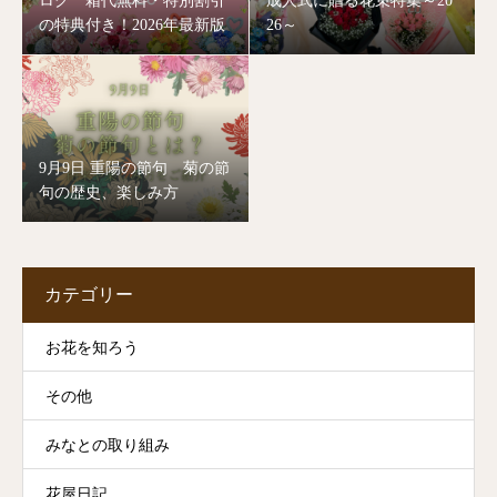
ログ 箱代無料・特別割引
成人式に贈る花束特集～20
の特典付き！2026年最新版
26～
9月9日 重陽の節句 菊の節
句の歴史、楽しみ方
カテゴリー
お花を知ろう
その他
みなとの取り組み
花屋日記